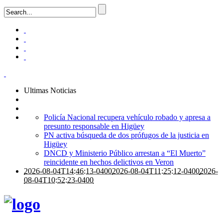
Ultimas Noticias
Policía Nacional recupera vehículo robado y apresa a
presunto responsable en Higüey
PN activa búsqueda de dos prófugos de la justicia en
Higüey
DNCD y Ministerio Público arrestan a “El Muerto”
reincidente en hechos delictivos en Veron
2026-08-04T14:46:13-0400
2026-08-04T11:25:12-0400
2026-
08-04T10:52:23-0400