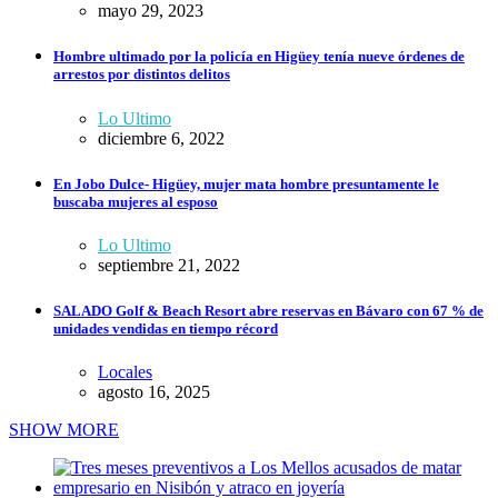
mayo 29, 2023
Hombre ultimado por la policía en Higüey tenía nueve órdenes de
arrestos por distintos delitos
Lo Ultimo
diciembre 6, 2022
En Jobo Dulce- Higüey, mujer mata hombre presuntamente le
buscaba mujeres al esposo
Lo Ultimo
septiembre 21, 2022
SALADO Golf & Beach Resort abre reservas en Bávaro con 67 % de
unidades vendidas en tiempo récord
Locales
agosto 16, 2025
SHOW MORE