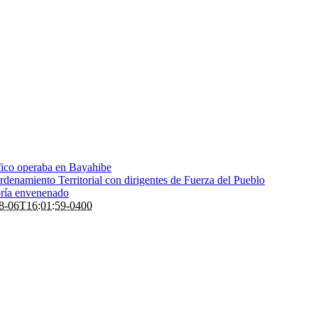
fico operaba en Bayahibe
denamiento Territorial con dirigentes de Fuerza del Pueblo
bría envenenado
8-06T16:01:59-0400