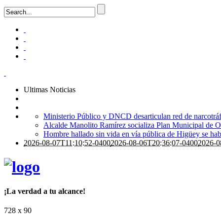
Ultimas Noticias
Ministerio Público y DNCD desarticulan red de narcotrá
Alcalde Manolito Ramírez socializa Plan Municipal de Or
Hombre hallado sin vida en vía pública de Higüey se ha
2026-08-07T11:10:52-0400
2026-08-06T20:36:07-0400
2026-0
¡La verdad a tu alcance!
728 x 90