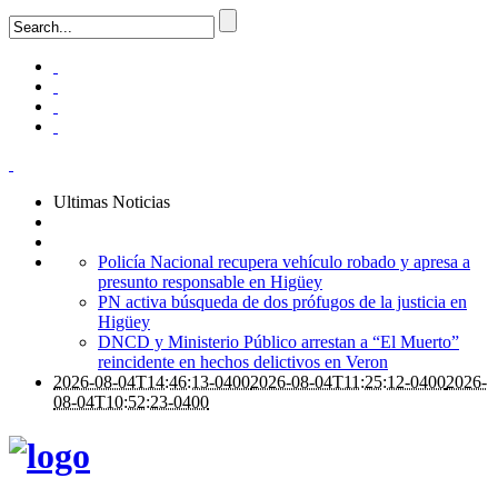
Ultimas Noticias
Policía Nacional recupera vehículo robado y apresa a
presunto responsable en Higüey
PN activa búsqueda de dos prófugos de la justicia en
Higüey
DNCD y Ministerio Público arrestan a “El Muerto”
reincidente en hechos delictivos en Veron
2026-08-04T14:46:13-0400
2026-08-04T11:25:12-0400
2026-
08-04T10:52:23-0400