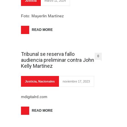
Justicia
marzo 11, 2024
Foto: Mayerlin Martínez
READ MORE
Tribunal se reserva fallo
0
audiencia preliminar contra John
Kelly Martínez
Justicia
,
Nacionales
noviembre 17, 2023
mdigitalrd.com
READ MORE