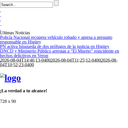
Ultimas Noticias
Policía Nacional recupera vehículo robado y apresa a presunto
responsable en Higüey
PN activa búsqueda de dos prófugos de la justicia en Higüey
DNCD y Ministerio Público arrestan a “El Muerto” reincidente en
hechos delictivos en Veron
2026-08-04T14:46:13-0400
2026-08-04T11:25:12-0400
2026-08-
04T10:52:23-0400
¡La verdad a tu alcance!
728 x 90