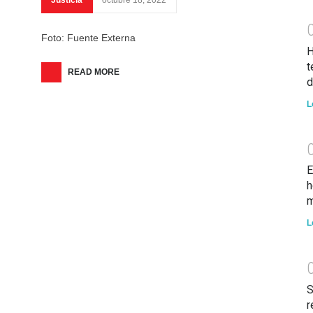
Justicia
octubre 18, 2022
Foto: Fuente Externa
H
t
READ MORE
d
L
E
h
m
L
S
r