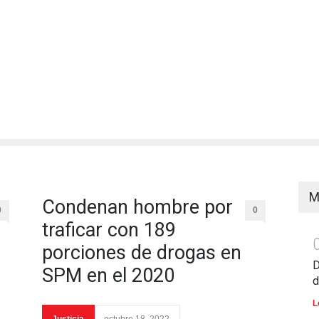
M
Condenan hombre por
0
0
traficar con 189
porciones de drogas en
D
SPM en el 2020
d
L