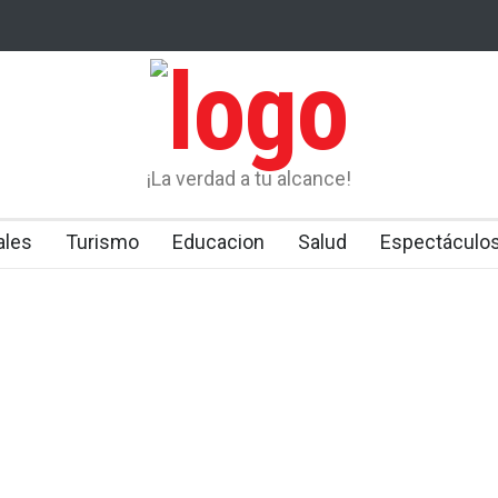
 apresa a presunto
PN activa búsqueda de dos prófugos de la justici
rto” reincidente
¡La verdad a tu alcance!
ales
Turismo
Educacion
Salud
Espectáculo