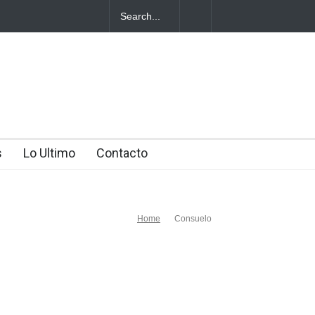
a en Higüey
s
Lo Ultimo
Contacto
Home
Consuelo