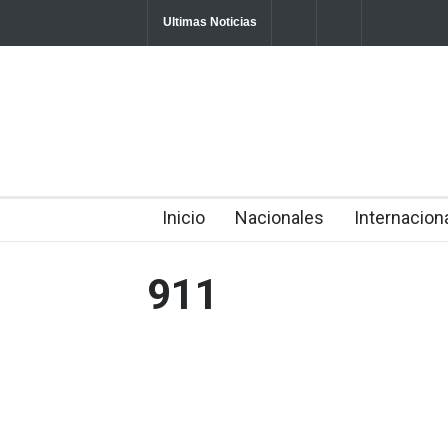
Ultimas Noticias
Obras Públicas asfaltará zanja del Boulevard 
tras gestión del Intrant
2026-08-07T18:34:01-0400
Alcalde Manolito Ramírez socializa Plan Muni
Ordenamiento Territorial con dirigentes de F
Inicio
Nacionales
Internacion
911