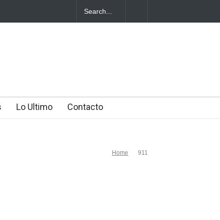
cotráfico
s
Lo Ultimo
Contacto
Home
911